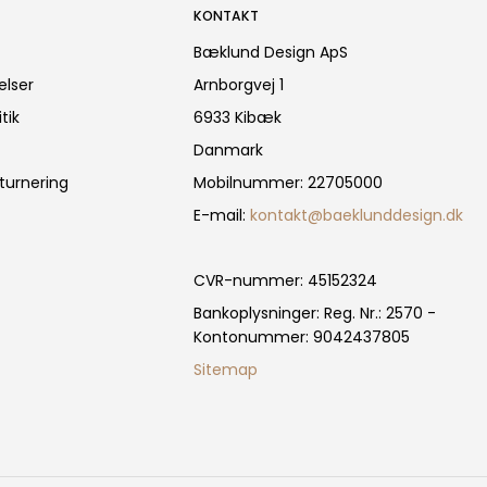
KONTAKT
Bæklund Design ApS
elser
Arnborgvej 1
tik
6933 Kibæk
Danmark
turnering
Mobilnummer
:
22705000
E-mail
:
kontakt@baeklunddesign.dk
CVR-nummer
:
45152324
Bankoplysninger
:
Reg. Nr.: 2570 -
Kontonummer: 9042437805
Sitemap