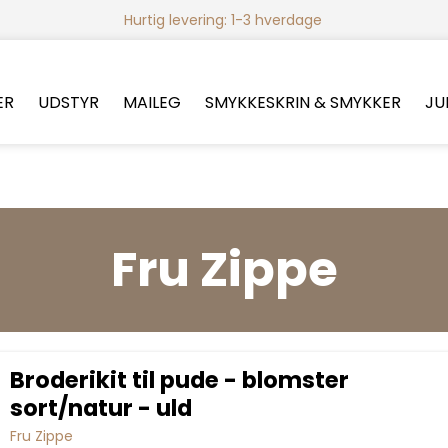
Hurtig levering: 1-3 hverdage
ER
UDSTYR
MAILEG
SMYKKESKRIN & SMYKKER
JU
Fru Zippe
Broderikit til pude - blomster
sort/natur - uld
Fru Zippe