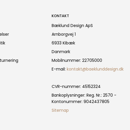
KONTAKT
Bæklund Design ApS
elser
Arnborgvej 1
tik
6933 Kibæk
Danmark
turnering
Mobilnummer
:
22705000
E-mail
:
kontakt@baeklunddesign.dk
CVR-nummer
:
45152324
Bankoplysninger
:
Reg. Nr.: 2570 -
Kontonummer: 9042437805
Sitemap