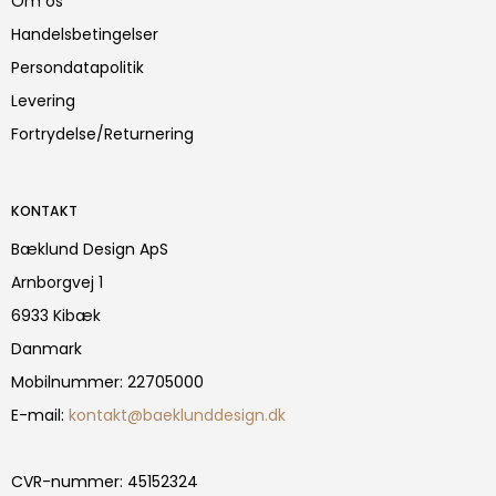
Om os
Handelsbetingelser
Persondatapolitik
Levering
Fortrydelse/Returnering
KONTAKT
Bæklund Design ApS
Arnborgvej 1
6933 Kibæk
Danmark
Mobilnummer
:
22705000
E-mail
:
kontakt@baeklunddesign.dk
CVR-nummer
:
45152324