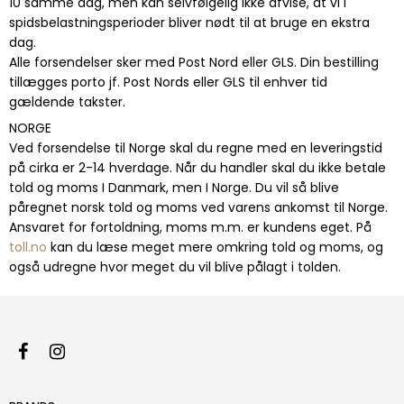
10 samme dag, men kan selvfølgelig ikke afvise, at vi i
spidsbelastningsperioder bliver nødt til at bruge en ekstra
dag.
Alle forsendelser sker med Post Nord eller GLS. Din bestilling
tillægges porto jf. Post Nords eller GLS til enhver tid
gældende takster.
NORGE
Ved forsendelse til Norge skal du regne med en leveringstid
på cirka er 2-14 hverdage. Når du handler skal du ikke betale
told og moms I Danmark, men I Norge. Du vil så blive
påregnet norsk told og moms ved varens ankomst til Norge.
Ansvaret for fortoldning, moms m.m. er kundens eget. På
toll.no
kan du læse meget mere omkring told og moms, og
også udregne hvor meget du vil blive pålagt i tolden.