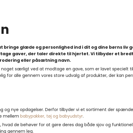
gn
 bringe glæde og personlighed ind i dit og dine børns liv 
tage gaver, der taler direkte til hjertet. Vi tilbyder et br
rodering eller påsætning navn.
r noget særligt ved at modtage en gave, som er lavet specielt til
ig for alle gennem vores store udvalg af produkter, der kan per
 og nye opdagelser. Derfor tilbyder vi et sortiment der spænder fr
lge mellem
babypakker, tøj og babyudstyr
.
t, hvad de behøver for at gøre deres dag både sjov og funktionel
æring gennem leg.