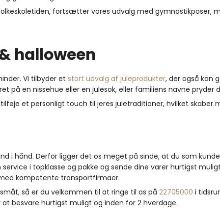
 folkeskoletiden, fortsætter vores udvalg med gymnastikposer, 
e & halloween
nder. Vi tilbyder et
stort udvalg af juleprodukter
, der også kan g
ret på en nissehue eller en julesok, eller familiens navne pryder
ilføje et personligt touch til jeres juletraditioner, hvilket skaber
ånd i hånd. Derfor ligger det os meget på sinde, at du som kunde
 service i topklasse og pakke og sende dine varer hurtigst muligt t
 med kompetente transportfirmaer.
 småt, så er du velkommen til at ringe til os på
22705000
i tidsr
r at besvare hurtigst muligt og inden for 2 hverdage.