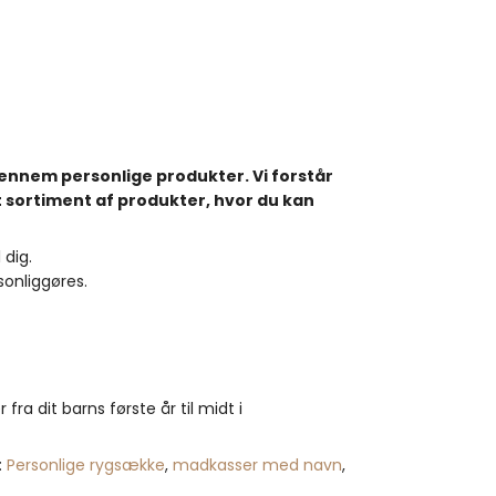
gennem personlige produkter. Vi forstår
edt sortiment af produkter, hvor du kan
 dig.
sonliggøres.
a dit barns første år til midt i
:
Personlige rygsække
,
madkasser med navn
,