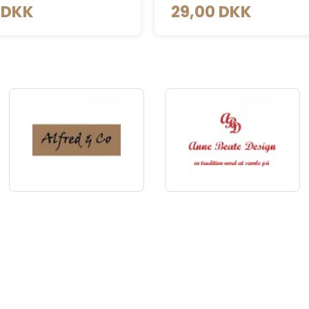
med navn
DKK
249,00 DKK