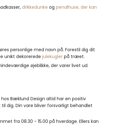
madkasser,
drikkedunke
og
penalhuse, der kan
øres personlige med navn på. Forestil dig dit
 de unikt dekorerede
julekugler
på træet.
 mindeværdige øjeblikke, der varer livet ud.
 hos Bæklund Design altid har en positiv
il dig. Din vare bliver forsvarligt behandlet
ummet fra 08.30 - 15.00 på hverdage. Ellers kan