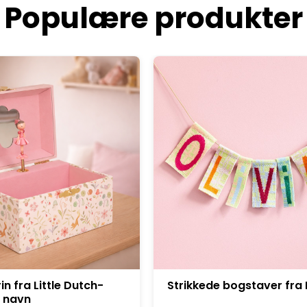
Populære produkter
bogstaver fra Linedyr
Børnerygsæk fra Little D
Forest Friends - Kan bro