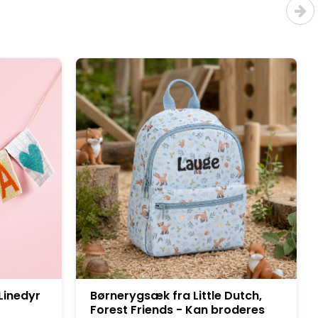
utch,
Børnerygsæk, Army Grøn -
deres
med/uden navn