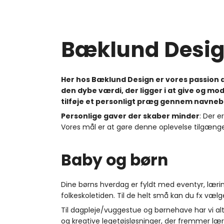
Bæklund Desi
Her hos Bæklund Design er vores passion at
den dybe værdi, der ligger i at give og mod
tilføje et personligt præg gennem navneb
Personlige gaver der skaber minder
: Der e
Vores mål er at gøre denne oplevelse tilgængel
Baby og børn
Dine børns hverdag er fyldt med eventyr, læring
folkeskoletiden. Til de helt små kan du fx væ
Til dagpleje/vuggestue og børnehave har vi al
og kreative legetøjsløsninger, der fremmer l