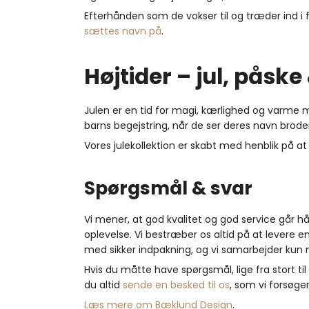
Efterhånden som de vokser til og træder ind i
sættes navn på
.
Højtider – jul, påsk
Julen er en tid for magi, kærlighed og varme mi
barns begejstring, når de ser deres navn brode
Vores julekollektion er skabt med henblik på at t
Spørgsmål & svar
Vi mener, at god kvalitet og god service går h
oplevelse. Vi bestræber os altid på at levere en
med sikker indpakning, og vi samarbejder kun
Hvis du måtte have spørgsmål, lige fra stort til
du altid
sende en besked til os
, som vi forsøge
Læs mere om Bæklund Design
.