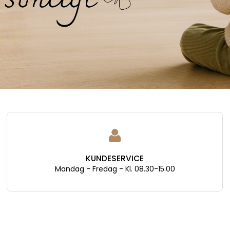
HURTIG LEVERING 1-3 HVERDAGE
14 dages fortrydelsesret