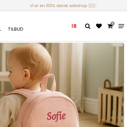
Vi er en 100% dansk webshop 🇩🇰
0
L
TILBUD