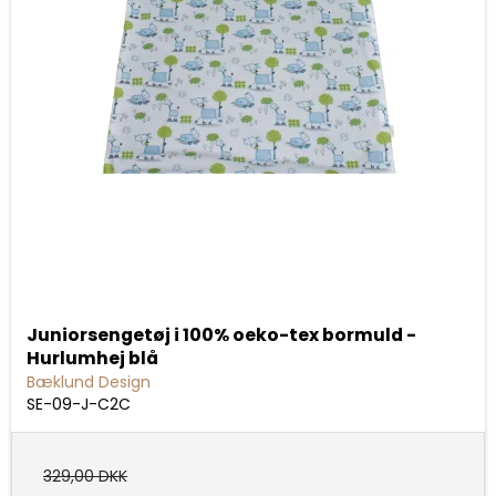
Juniorsengetøj i 100% oeko-tex bormuld -
Hurlumhej blå
Bæklund Design
SE-09-J-C2C
329,00 DKK