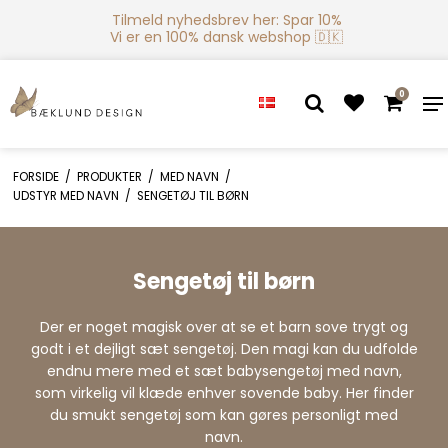
Tilmeld nyhedsbrev her: Spar 10%
Vi er en 100% dansk webshop 🇩🇰
0
FORSIDE
/
PRODUKTER
/
MED NAVN
/
UDSTYR MED NAVN
/
SENGETØJ TIL BØRN
Sengetøj til børn
Der er noget magisk over at se et barn sove trygt og
godt i et dejligt sæt sengetøj. Den magi kan du udfolde
endnu mere med et sæt babysengetøj med navn,
som virkelig vil klæde enhver sovende baby. Her finder
du smukt sengetøj som kan gøres personligt med
navn.