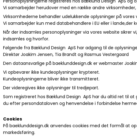
Personoplysningerne registreres hos Bæklund Design ApS og op
Vi samarbejder herudover med en række andre virksomheder, 
Virksomhederne behandler udelukkende oplysninger på vores 
Vi samarbejder kun med databehandlere i EU eller i lande,der ka
Når der indsamles personoplysninger via vores website sikrer vi,
indsamles og hvorfor.
Følgende fra Bæklund Design ApS har adgang til de oplysninger
Direktør Joakim Jensen, Tia Brandt og Rasmus Vestergaard
Den dataansvarlige på baeklunddesign.dk er webmaster Joak
Vi opbevarer ikke kundeoplysninger krypteret.
Kundeoplysningerne bliver ikke transmitteret.
Der videregives ikke oplysninger til tredjepart.
Som registreret hos Bæklund Design ApS har du altid ret til at gø
du efter persondataloven og henvendelse i forbindelse hermed
Cookies
På baeklunddesign.dk anvendes cookies med det formål at opt
markedsføring.