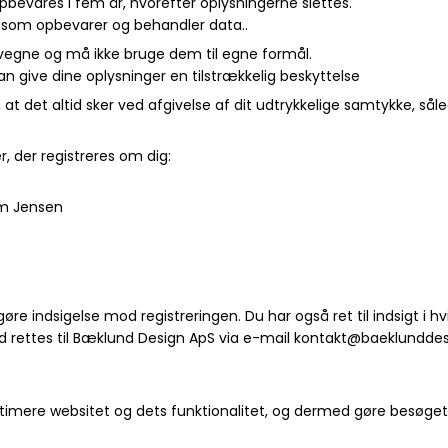
bevares i fem år, hvorefter oplysningerne slettes.
som opbevarer og behandler data..
vegne og må ikke bruge dem til egne formål.
n give dine oplysninger en tilstrækkelig beskyttelse
 at det altid sker ved afgivelse af dit udtrykkelige samtykke, så
, der registreres om dig:
im Jensen
re indsigelse mod registreringen. Du har også ret til indsigt i hvi
 rettes til Bæklund Design ApS via e-mail kontakt@baeklunddes
imere websitet og dets funktionalitet, og dermed gøre besøget 