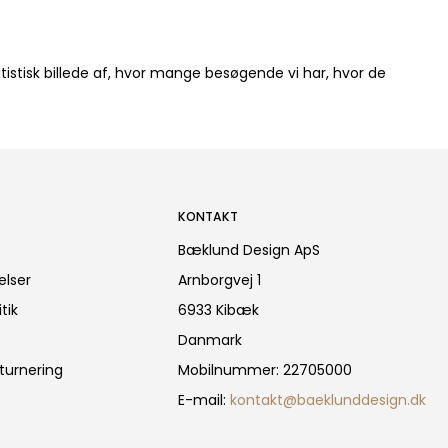
tistisk billede af, hvor mange besøgende vi har, hvor de
KONTAKT
Bæklund Design ApS
elser
Arnborgvej 1
tik
6933 Kibæk
Danmark
turnering
Mobilnummer
:
22705000
E-mail
:
kontakt@baeklunddesign.dk