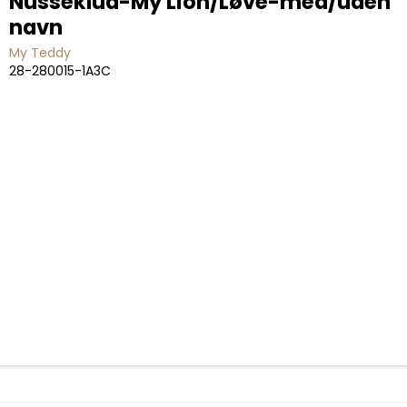
Nusseklud-My Lion/Løve-med/uden
navn
My Teddy
28-280015-1A3C