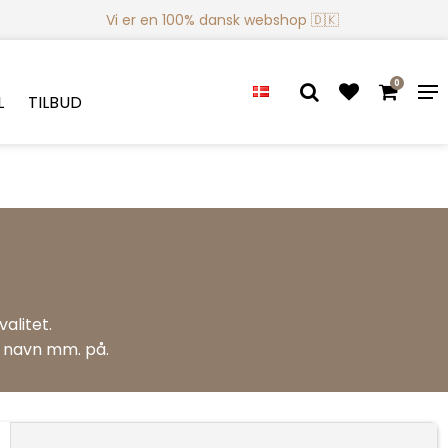
Vi er en 100% dansk webshop 🇩🇰
0
L
TILBUD
alitet.
s navn mm. på.