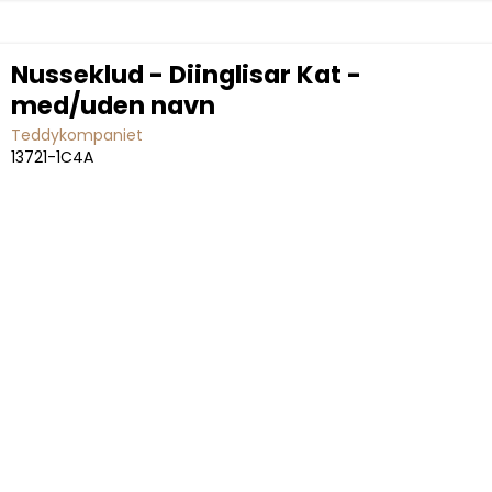
Nusseklud - Diinglisar Kat -
med/uden navn
Teddykompaniet
13721-1C4A