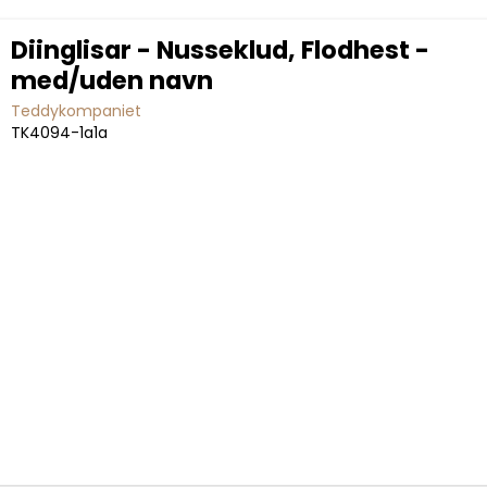
Diinglisar - Nusseklud, Flodhest -
med/uden navn
Teddykompaniet
TK4094-1a1a