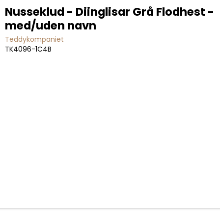
Nusseklud - Diinglisar Grå Flodhest -
med/uden navn
Teddykompaniet
TK4096-1C4B