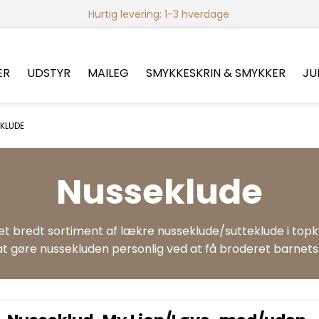
Hurtig levering: 1-3 hverdage
ER
UDSTYR
MAILEG
SMYKKESKRIN & SMYKKER
JU
KLUDE
Nusseklude
 et bredt sortiment af lækre nusseklude/sutteklude i topkv
 at gøre nussekluden personlig ved at få broderet barnet