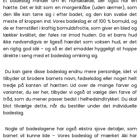
Et badeslag minder om et håndklæde, der også har en
hætte. Det er lidt som en morgenkåbe (uden ærmer), som
den lille kan tørre sig i efter badet, og den kan svøbe det
meste af kroppen ind. Vores badeslag er af 100 % bomuld, og
de er fremstillet i kraftig bomuldsfrotte, som giver en blød og
lækker kvalitet, der føles rar imod huden. Da et barns hud
ikke nødvendigvis er ligeså hærdet som voksen hud, er det
en rigtig god idé – og så er det smadder hyggeligt at hoppe
direkte i seng med et badeslag omkring sig.
Du kan gøre disse badeslag endnu mere personlige, idet vi
tilbyder at brodere barnets navn, fødselsdag eller noget helt
tredje på kanten af hætten. Ud over de mange farver og
varianter, du ser her, tilbyder vi også at vælge den farve af
tråd, som du mener passer bedst i helhedsindtrykket. Du skal
blot tilvælge dette, når du bestiller under det individuelle
badeslag.
Nogle af badeslagene har også ekstra sjove detaljer, som
barnet vil kunne lide – Vores badeslag af mærket Aki har