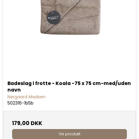
Badeslag i frotte - Koala -75 x 75 cm-med/uden
navn
Nørgaard Madsen
502316-1b5b
179,00 DKK
Vis produkt