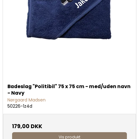
Badeslag "Politibil" 75 x 75 cm - med/uden navn
- Navy
Nørgaard Madsen
50226-1z4d
179,00 DKK
Vis produkt