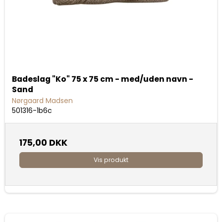
Badeslag "Ko" 75 x 75 cm - med/uden navn -
Sand
Nørgaard Madsen
501316-1b6c
175,00 DKK
Vis produkt