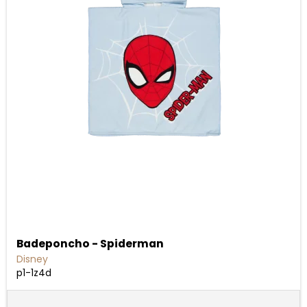
Badeponcho - Spiderman
Disney
p1-1z4d