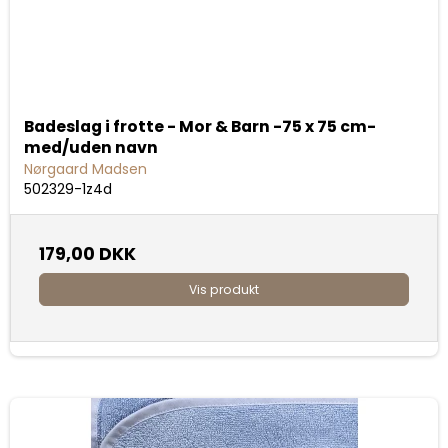
Badeslag i frotte - Mor & Barn -75 x 75 cm-
med/uden navn
Nørgaard Madsen
502329-1z4d
179,00 DKK
Vis produkt