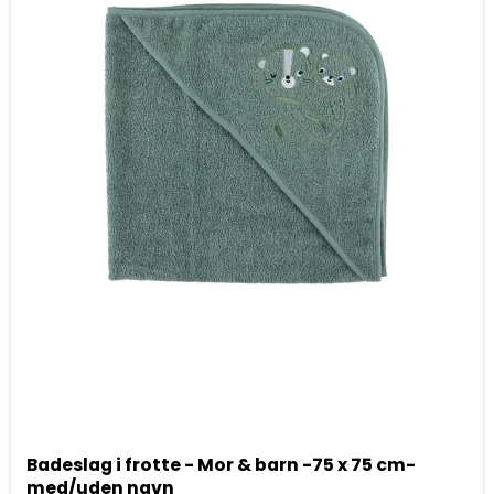
Badeslag i frotte - Mor & barn -75 x 75 cm-
med/uden navn