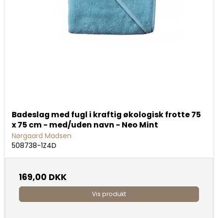
Badeslag med fugl i kraftig økologisk frotte 75
x 75 cm - med/uden navn - Neo Mint
Nørgaard Madsen
508738-1Z4D
169,00 DKK
Vis produkt