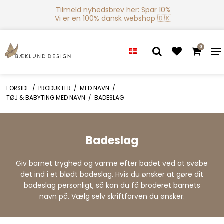
Tilmeld nyhedsbrev her: Spar 10%
Vi er en 100% dansk webshop 🇩🇰
0
FORSIDE
/
PRODUKTER
/
MED NAVN
/
TØJ & BABYTING MED NAVN
/
BADESLAG
Badeslag
Giv barnet tryghed og varme efter badet ved at svøbe
det ind i et blødt badeslag. Hvis du ønsker at gøre dit
badeslag personligt, så kan du få broderet barnets
navn på. Vælg selv skriftfarven du ønsker.