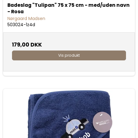
Badeslag "Tulipan" 75 x 75 cm - med/uden navn
- Rosa
Nørgaard Madsen
503024-1z4d
179,00 DKK
Vis produkt