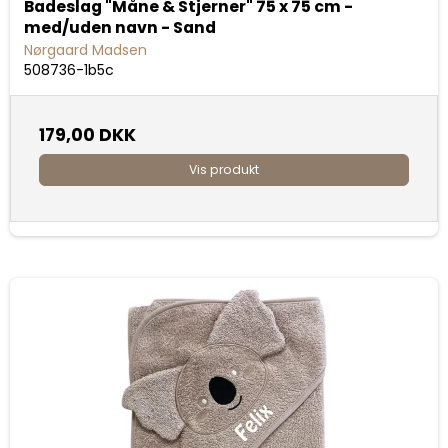
Badeslag "Måne & Stjerner" 75 x 75 cm -
med/uden navn - Sand
Nørgaard Madsen
508736-1b5c
179,00 DKK
Vis produkt