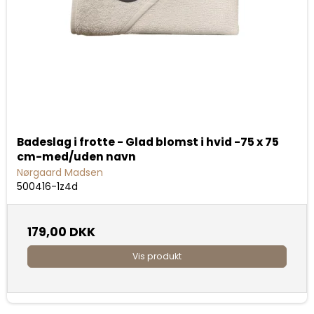
Badeslag i frotte - Glad blomst i hvid -75 x 75
cm-med/uden navn
Nørgaard Madsen
500416-1z4d
179,00 DKK
Vis produkt