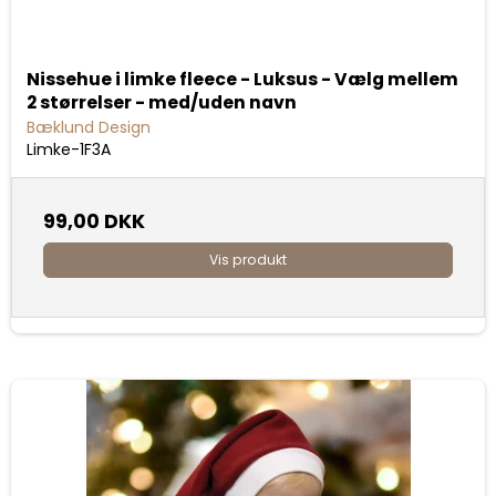
Nissehue i limke fleece - Luksus - Vælg mellem
2 størrelser - med/uden navn
Bæklund Design
Limke-1F3A
99,00 DKK
Vis produkt