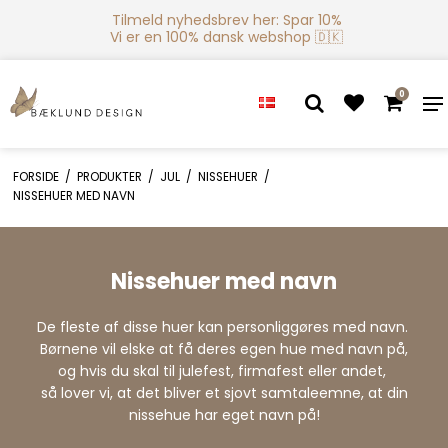
Tilmeld nyhedsbrev her: Spar 10%
Vi er en 100% dansk webshop 🇩🇰
0
FORSIDE
/
PRODUKTER
/
JUL
/
NISSEHUER
/
NISSEHUER MED NAVN
Nissehuer med navn
De fleste af disse huer kan personliggøres med navn.
Børnene vil elske at få deres egen hue med navn på,
og hvis du skal til julefest, firmafest eller andet,
så lover vi, at det bliver et sjovt samtaleemne, at din
nissehue har eget navn på!