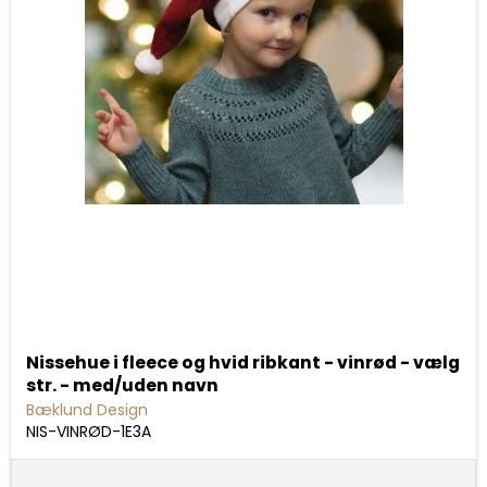
Nissehue i fleece og hvid ribkant - vinrød - vælg
str. - med/uden navn
Bæklund Design
NIS-VINRØD-1E3A