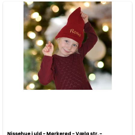
Nissehue i uld - Mørkerød - Vælg str. -