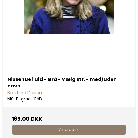
Nissehue i uld - Grå - Vælg str. - med/uden
navn
Bæklund Design
NIS-B-graa-1E5D
169,00 DKK
Vis produkt