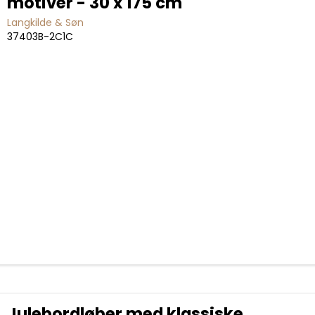
motiver - 30 x 175 cm
Langkilde & Søn
37403B-2C1C
Julebordløber med klassiske