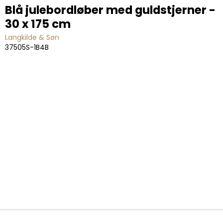
Blå julebordløber med guldstjerner -
30 x 175 cm
Langkilde & Søn
37505S-1B4B