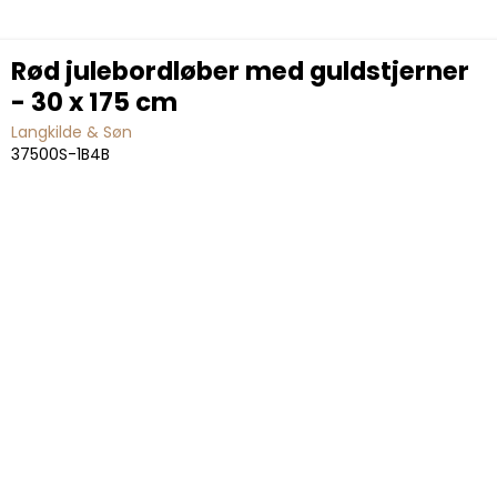
Rød julebordløber med guldstjerner
- 30 x 175 cm
Langkilde & Søn
37500S-1B4B