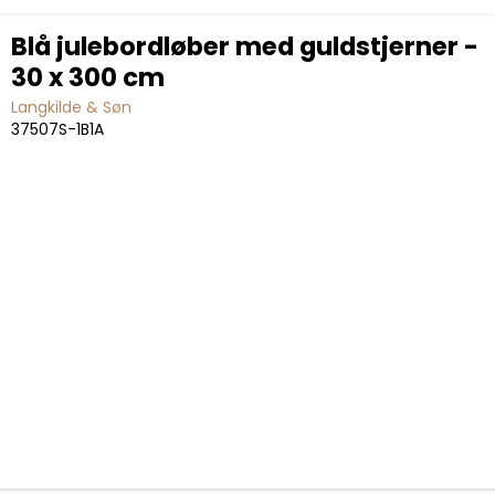
Blå julebordløber med guldstjerner -
30 x 300 cm
Langkilde & Søn
37507S-1B1A