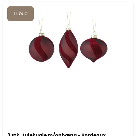
Tilbud
3 stk. Julekugle m/ophæng - Bordeaux