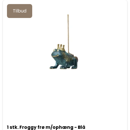
Tilbud
1 stk. Froggy frø m/ophæng - Blå