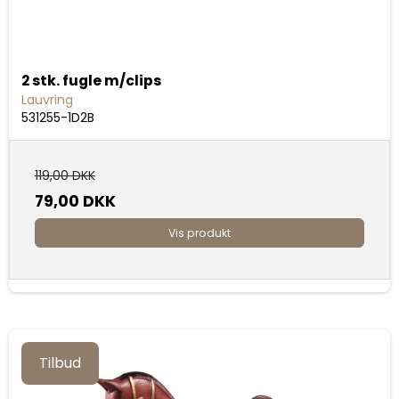
2 stk. fugle m/clips
Lauvring
531255-1D2B
119,00 DKK
79,00 DKK
Vis produkt
Tilbud