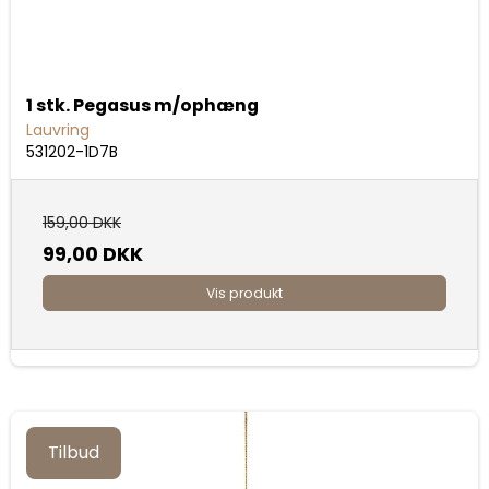
1 stk. Pegasus m/ophæng
Lauvring
531202-1D7B
159,00 DKK
99,00 DKK
Vis produkt
Tilbud