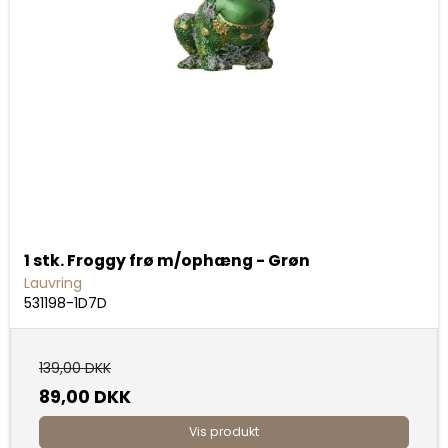
1 stk. Froggy frø m/ophæng - Grøn
Lauvring
531198-1D7D
139,00 DKK
89,00 DKK
Vis produkt