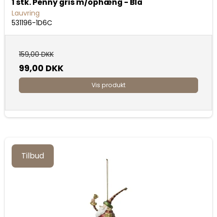
1 stk. Penny gris m/ophæng - Blå
Lauvring
531196-1D6C
159,00 DKK
99,00 DKK
Vis produkt
Tilbud