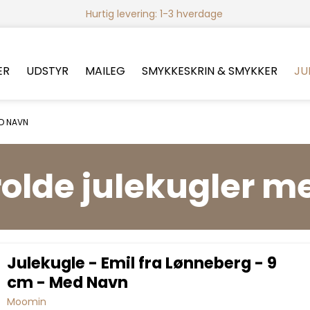
Hurtig levering: 1-3 hverdage
ER
UDSTYR
MAILEG
SMYKKESKRIN & SMYKKER
JU
ED NAVN
olde julekugler m
Julekugle - Emil fra Lønneberg - 9
cm - Med Navn
Moomin