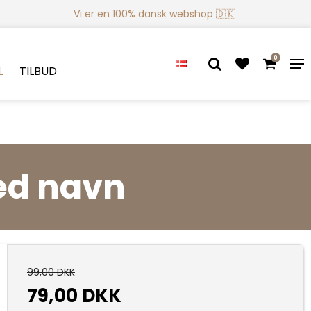
Vi er en 100% dansk webshop 🇩🇰
0
L
TILBUD
ed navn
99,00 DKK
79,00 DKK