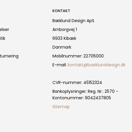
KONTAKT
Bæklund Design ApS
elser
Arnborgvej 1
tik
6933 Kibæk
Danmark
turnering
Mobilnummer
:
22705000
E-mail
:
kontakt@baeklunddesign.dk
CVR-nummer
:
45152324
Bankoplysninger
:
Reg. Nr.: 2570 -
Kontonummer: 9042437805
Sitemap