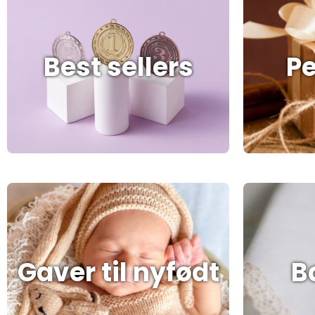
Best sellers
Pe
Gaver til nyfødt
B