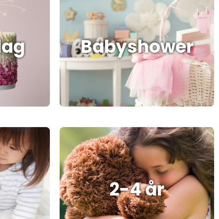
dag
Babyshower
2-4 år