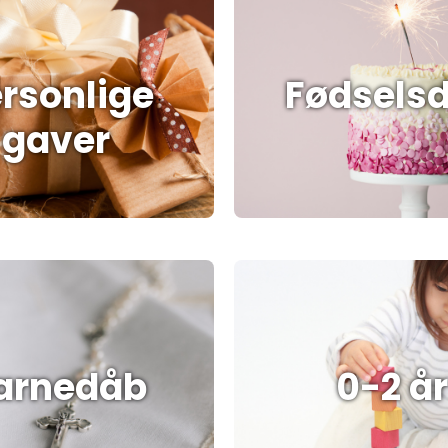
rsonlige
Fødsels
gaver
arnedåb
0-2 år