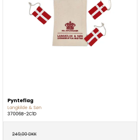
Pynteflag
Langkilde & Søn
37006B-2C1D
249,00 DKK