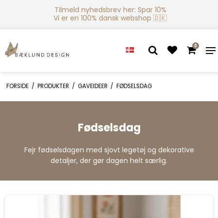
Tilmeld nyhedsbrev her: Spar 10%
Vi er en 100% dansk webshop 🇩🇰
0
FORSIDE
/
PRODUKTER
/
GAVEIDEER
/
FØDSELSDAG
Fødselsdag
Fejr fødselsdagen med sjovt legetøj og dekorative
detaljer, der gør dagen helt særlig.