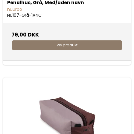
Penalhus, Grå, Med/uden navn
nuuroo
NU107-Grå-1A4C
79,00 DKK
Vis produkt