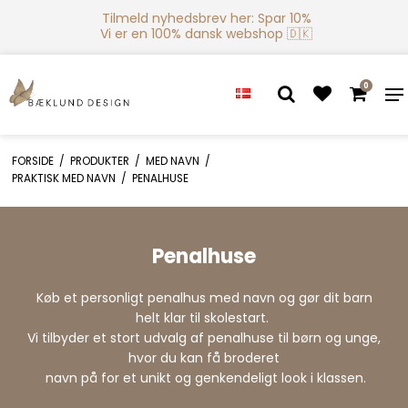
Tilmeld nyhedsbrev her: Spar 10%
Vi er en 100% dansk webshop 🇩🇰
0
FORSIDE
/
PRODUKTER
/
MED NAVN
/
PRAKTISK MED NAVN
/
PENALHUSE
Penalhuse
Køb et personligt penalhus med navn og gør dit barn
helt klar til skolestart.
Vi tilbyder et stort udvalg af penalhuse til børn og unge,
hvor du kan få broderet
navn på for et unikt og genkendeligt look i klassen.