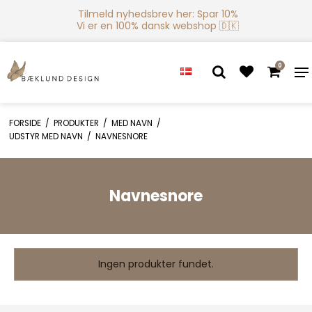
Tilmeld nyhedsbrev her: Spar 10%
Vi er en 100% dansk webshop 🇩🇰
0
FORSIDE
/
PRODUKTER
/
MED NAVN
/
UDSTYR MED NAVN
/
NAVNESNORE
Navnesnore
Ingen produkter fundet.