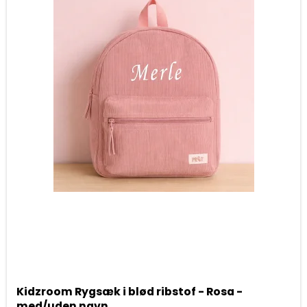
Kidzroom Rygsæk i blød ribstof - Rosa -
med/uden navn