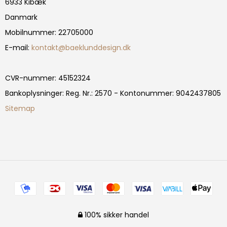
6933 Kibæk
Danmark
Mobilnummer
:
22705000
E-mail
:
kontakt@baeklunddesign.dk
CVR-nummer
:
45152324
Bankoplysninger
:
Reg. Nr.: 2570 - Kontonummer: 9042437805
Sitemap
100% sikker handel