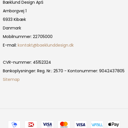
Bæklund Design ApS
Arnborgvej 1
6933 Kibæk
Danmark
Mobilnummer
:
22705000
E-mail
:
kontakt@baeklunddesign.dk
CVR-nummer
:
45152324
Bankoplysninger
:
Reg. Nr.: 2570 - Kontonummer: 9042437805
Sitemap