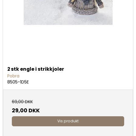
2 stk engle i strikkjoler
Pobra
8505-1D5E
69,00 DKK
29,00 DKK
Vis produkt