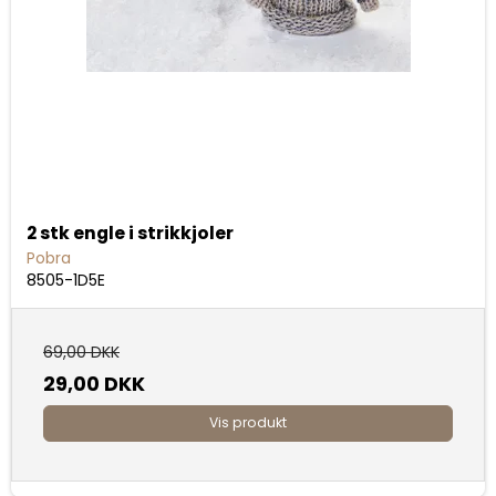
2 stk engle i strikkjoler
Pobra
8505-1D5E
69,00 DKK
29,00 DKK
Vis produkt