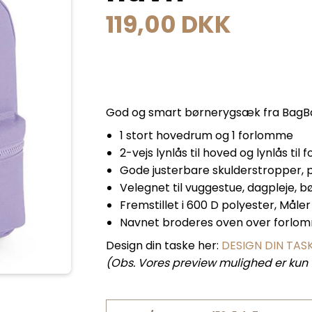
119,00 DKK
God og smart børnerygsæk fra BagBas
1 stort hovedrum og 1 forlomme
2-vejs lynlås til hoved og lynlås til
Gode justerbare skulderstropper, 
Velegnet til vuggestue, dagpleje, 
Fremstillet i 600 D polyester, Måler 2
Navnet broderes oven over forlo
Design din taske her:
DESIGN DIN TAS
(Obs. Vores preview mulighed er kun