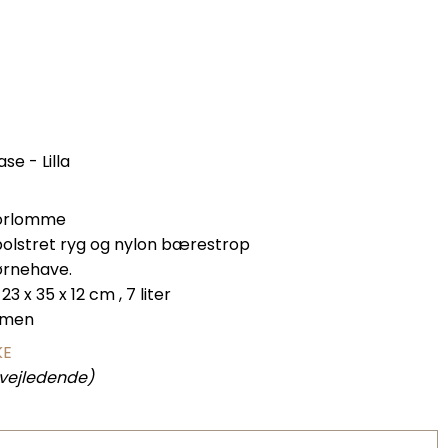
e - Lilla
 forlomme
polstret ryg og nylon bærestrop
børnehave.
3 x 35 x 12 cm , 7 liter
mmen
KE
 vejledende)