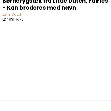
Børnerygsæk fra Little Dutch, Fairies
- Kan broderes med navn
Little Dutch
LD4931-1a7c