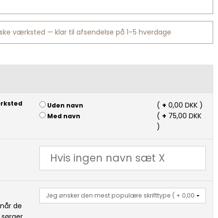
ske værksted — klar til afsendelse på 1–5 hverdage
ærksted
(
+
0,00 DKK )
Uden navn
(
+
75,00 DKK
Med navn
)
 når de
 sørger