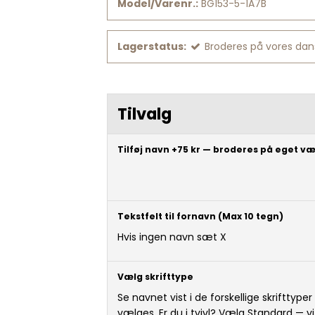
Model/Varenr.:
BG153-5-1A7B
Lagerstatus:
Broderes på vores dan
Tilvalg
Tilføj navn +75 kr — broderes på eget v
Tekstfelt til fornavn (Max 10 tegn)
Hvis ingen navn sæt X
Vælg skrifttype
Se navnet vist i de forskellige skrifttyper
vælges. Er du i tvivl? Vælg Standard — vi