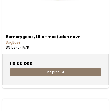
Børnerygsæk, Lilla -med/uden navn
BagBase
BG153-5-1A7B
119,00 DKK
Vis produkt