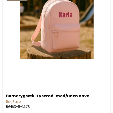
Børnerygsæk-Lyserød-med/uden navn
BagBase
BG153-6-1A7B