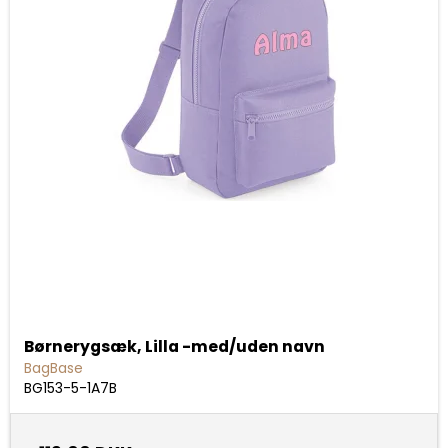
Børnerygsæk, Lilla -med/uden navn
BagBase
BG153-5-1A7B