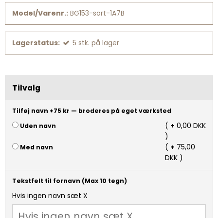
Model/Varenr.:
BG153-sort-1A7B
Lagerstatus:
5
stk.
på lager
Tilvalg
Tilføj navn +75 kr — broderes på eget værksted
(
+
0,00 DKK
Uden navn
)
(
+
75,00
Med navn
DKK )
Tekstfelt til fornavn (Max 10 tegn)
Hvis ingen navn sæt X