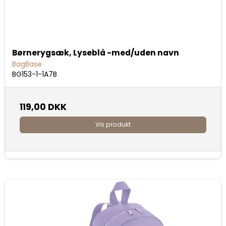
Børnerygsæk, Lyseblå -med/uden navn
BagBase
BG153-1-1A7B
119,00 DKK
Vis produkt