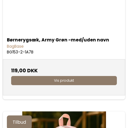
Børnerygsæk, Army Grøn -med/uden navn
BagBase
BG153-2-1A7B
119,00 DKK
Vis produkt
Tilbud