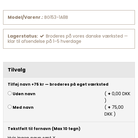
Model/Varenr.:
BG153-1A8B
Lagerstatus:
Broderes på vores danske værksted —
klar til afsendelse på 1–5 hverdage
Tilvalg
Tilføj navn +75 kr — broderes på eget værksted
(
+
0,00 DKK
Uden navn
)
(
+
75,00
Med navn
DKK )
Tekstfelt til fornavn (Max 10 tegn)
Hvis ingen navn sæt X