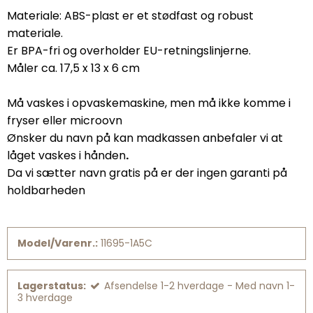
Materiale: ABS-plast er et stødfast og robust
materiale.
Er BPA-fri og overholder EU-retningslinjerne.
Måler ca. 17,5 x 13 x 6 cm
Må vaskes i opvaskemaskine, men må ikke komme i
fryser eller microovn
Ønsker du navn på kan madkassen anbefaler vi at
låget vaskes i hånden
.
Da vi sætter navn gratis på er der ingen garanti på
holdbarheden
Model/Varenr.:
11695-1A5C
Lagerstatus:
Afsendelse 1-2 hverdage - Med navn 1-
3 hverdage