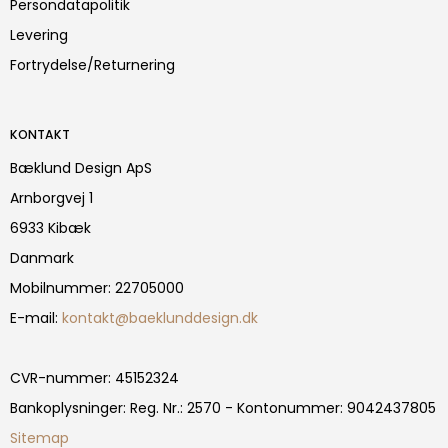
Persondatapolitik
Levering
Fortrydelse/Returnering
KONTAKT
Bæklund Design ApS
Arnborgvej 1
6933 Kibæk
Danmark
Mobilnummer
:
22705000
E-mail
:
kontakt@baeklunddesign.dk
CVR-nummer
:
45152324
Bankoplysninger
:
Reg. Nr.: 2570 - Kontonummer: 9042437805
Sitemap