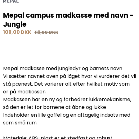
Mepal campus madkasse med navn -
Jungle
109,00 DKK
119,00 DKK
Mepal madkasse med jungledyr og barnets navn
Vi sætter navnet oven på låget hvor vi vurderer det vli
stå pænest. Det varierer alt efter hvilket motiv som
er på madkassen
Madkassen har en ny og forbedret lukkemekanisme,
så den er let for børnene at åbne og lukke
Indeholder en lille gaffel og en aftagelig indsats med
som små rum.
Materiale: ABS-plast er et stødfast og robust