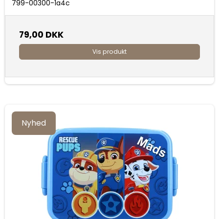
799-00300-1a4c
79,00 DKK
Vis produkt
Nyhed