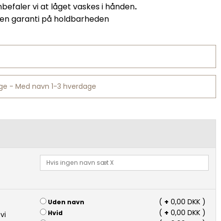
efaler vi at låget vaskes i hånden
.
ngen garanti på holdbarheden
age - Med navn 1-3 hverdage
(
+
0,00 DKK )
Uden navn
(
+
0,00 DKK )
Hvid
vi