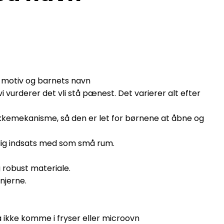
 motiv og barnets navn
 vurderer det vli stå pænest. Det varierer alt efter
kkemekanisme, så den er let for børnene at åbne og
gelig indsats med som små rum.
g robust materiale.
njerne.
ikke komme i fryser eller microovn