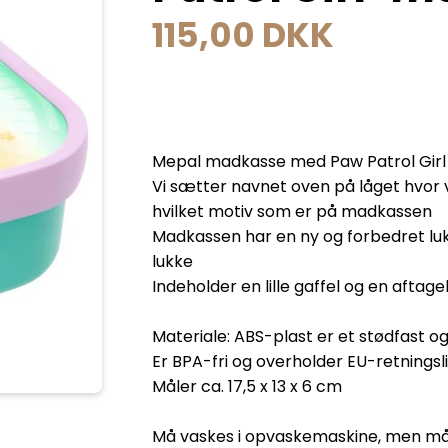
115,00 DKK
Mepal madkasse med Paw Patrol Girl
Vi sætter navnet oven på låget hvor vi
hvilket motiv som er på madkassen
Madkassen har en ny og forbedret lu
lukke
Indeholder en lille gaffel og en afta
Materiale: ABS-plast er et stødfast o
Er BPA-fri og overholder EU-retningsli
Måler ca. 17,5 x 13 x 6 cm
Må vaskes i opvaskemaskine, men må 