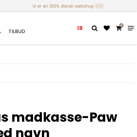
Vi er en 100% dansk webshop 🇩🇰
0
L
TILBUD
us madkasse-Paw
med navn