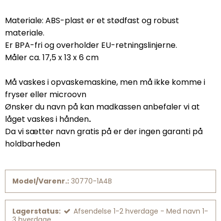
Materiale: ABS-plast er et stødfast og robust
materiale.
Er BPA-fri og overholder EU-retningslinjerne.
Måler ca. 17,5 x 13 x 6 cm
Må vaskes i opvaskemaskine, men må ikke komme i
fryser eller microovn
Ønsker du navn på kan madkassen anbefaler vi at
låget vaskes i hånden
.
Da vi sætter navn gratis på er der ingen garanti på
holdbarheden
Model/Varenr.:
30770-1A4B
Lagerstatus:
Afsendelse 1-2 hverdage - Med navn 1-
3 hverdage