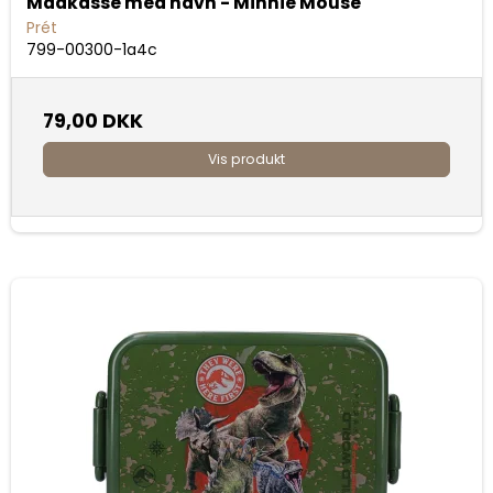
Madkasse med navn - Minnie Mouse
Prét
799-00300-1a4c
79,00 DKK
Vis produkt