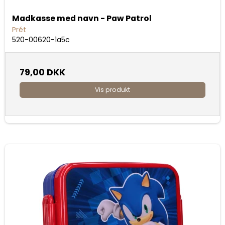
Madkasse med navn - Paw Patrol
Prét
520-00620-1a5c
79,00 DKK
Vis produkt