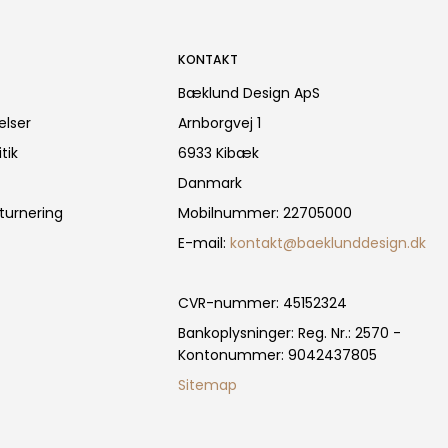
KONTAKT
Bæklund Design ApS
elser
Arnborgvej 1
tik
6933 Kibæk
Danmark
turnering
Mobilnummer
:
22705000
E-mail
:
kontakt@baeklunddesign.dk
CVR-nummer
:
45152324
Bankoplysninger
:
Reg. Nr.: 2570 -
Kontonummer: 9042437805
Sitemap