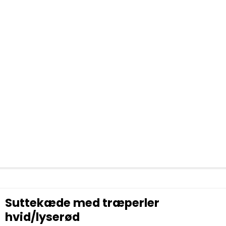
Suttekæde med træperler
hvid/lyserød