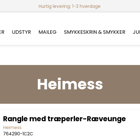
Hurtig levering: 1-3 hverdage
ER
UDSTYR
MAILEG
SMYKKESKRIN & SMYKKER
JU
Heimess
Rangle med træperler-Ræveunge
Heimess
764290-1C2C