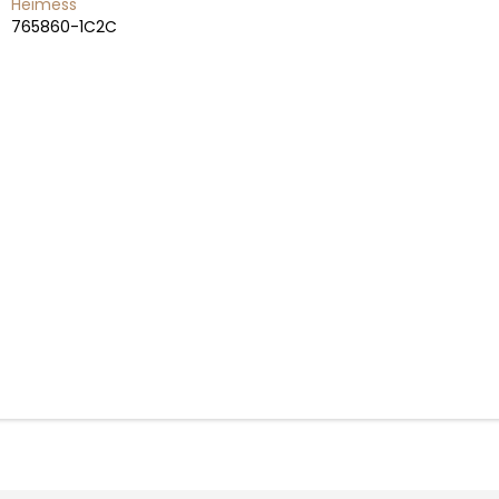
Heimess
765860-1C2C