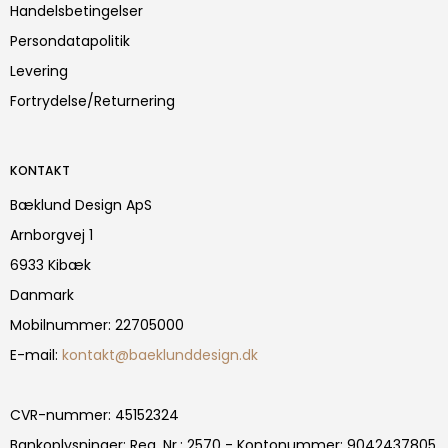
Handelsbetingelser
Persondatapolitik
Levering
Fortrydelse/Returnering
KONTAKT
Bæklund Design ApS
Arnborgvej 1
6933 Kibæk
Danmark
Mobilnummer
:
22705000
E-mail
:
kontakt@baeklunddesign.dk
CVR-nummer
:
45152324
Bankoplysninger
:
Reg. Nr.: 2570 - Kontonummer: 9042437805