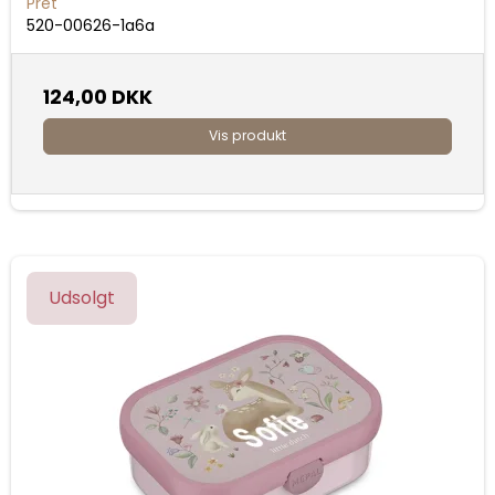
Prét
520-00626-1a6a
124,00 DKK
Vis produkt
Udsolgt