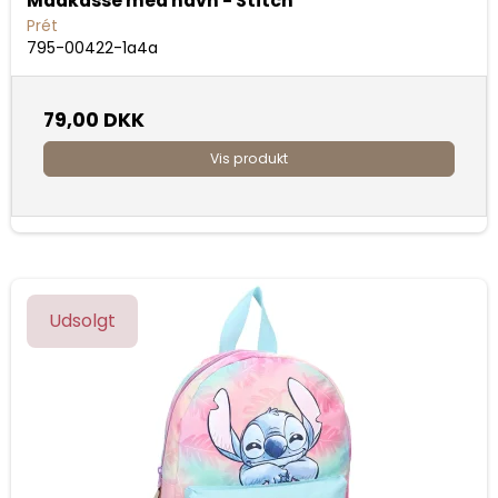
Madkasse med navn - Stitch
Prét
795-00422-1a4a
79,00 DKK
Vis produkt
Udsolgt