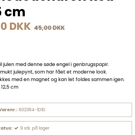
5 cm
00 DKK
45,00 DKK
il julen med denne søde engel i genbrugspapir.
smukt julepynt, som har fået et moderne look.
ukkes med en magnet og kan let foldes sammen igen.
 12,5 cm
Varenr.:
602364-1D1D
tatus:
9
stk.
på lager