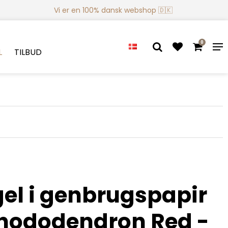
Vi er en 100% dansk webshop 🇩🇰
0
L
TILBUD
el i genbrugspapir
Rhododendron Red -