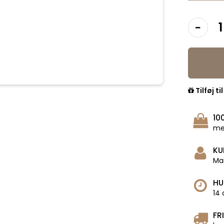
Tilføj ti
10
me
KU
Man
HU
14 
FR