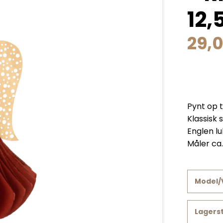
12,
29,
Pynt op t
Klassisk 
Englen l
Måler ca.
Model/
Lagers