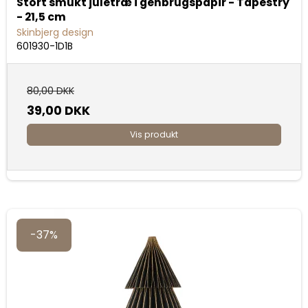
Stort smukt juletræ i genbrugspapir - Tapestry
- 21,5 cm
Skinbjerg design
601930-1D1B
80,00 DKK
39,00 DKK
Vis produkt
-37%