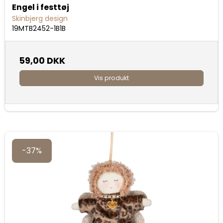
Engel i festtøj
Skinbjerg design
19MTB2452-1B1B
59,00 DKK
Vis produkt
-37%