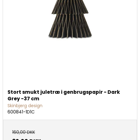
Stort smukt juletræ i genbrugspapir - Dark
Grey -37 cm
Skinbjerg design
600841-1D1C
160,00 DKK