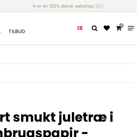
Vi er en 100% dansk webshop 🇩🇰
0
L
TILBUD
rt smukt juletræ i
nbrugspapir -