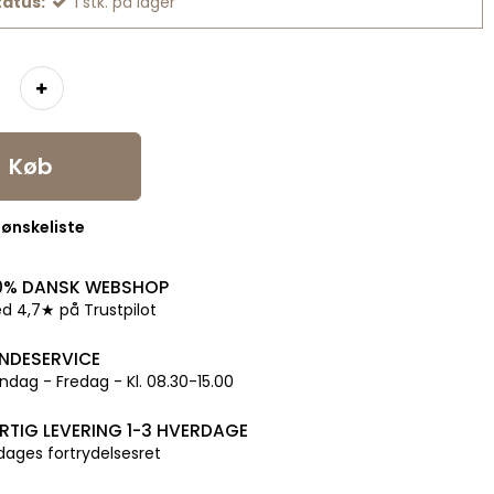
tatus:
1
stk.
på lager
Køb
l ønskeliste
0% DANSK WEBSHOP
d 4,7★ på Trustpilot
NDESERVICE
dag - Fredag - Kl. 08.30-15.00
RTIG LEVERING 1-3 HVERDAGE
dages fortrydelsesret