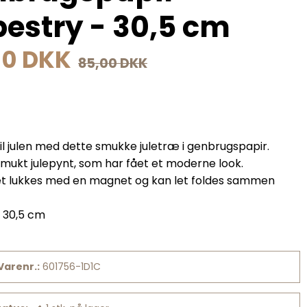
estry - 30,5 cm
00 DKK
85,00 DKK
il julen med dette smukke juletræ i genbrugspapir.
smukt julepynt, som har fået et moderne look.
t lukkes med en magnet og kan let foldes sammen
. 30,5 cm
Varenr.:
601756-1D1C