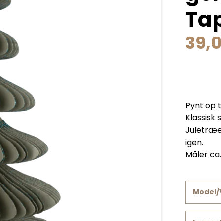
Tap
39,
Pynt op t
Klassisk 
Juletræe
igen.
Måler ca
Model/