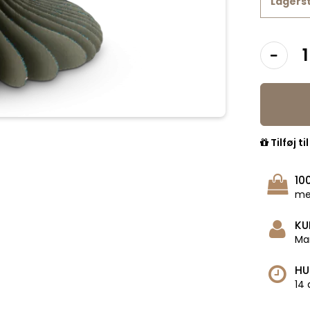
Lagers
Tilføj ti
10
me
KU
Man
HU
14 