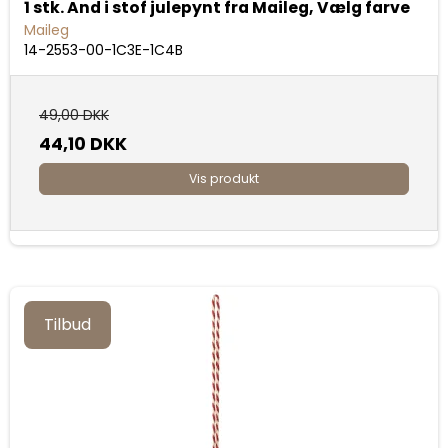
1 stk. And i stof julepynt fra Maileg, Vælg farve
Maileg
14-2553-00-1C3E-1C4B
49,00 DKK
44,10 DKK
Vis produkt
Tilbud