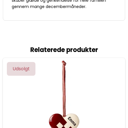
skaber glæde og genkendelse for hele familien
gennem mange decembermåneder.
Relaterede produkter
Udsolgt