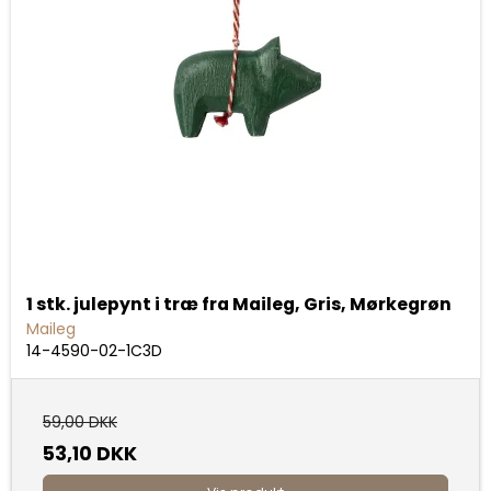
1 stk. julepynt i træ fra Maileg, Gris, Mørkegrøn
Maileg
14-4590-02-1C3D
59,00 DKK
53,10 DKK