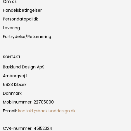
Om os
Handelsbetingelser
Persondatapolitik
Levering
Fortrydelse/Returnering
KONTAKT
Bæklund Design ApS
Arnborgvej 1
6933 Kibæk
Danmark
Mobilnummer
:
22705000
E-mail
:
kontakt@baeklunddesign.dk
CVR-nummer
:
45152324