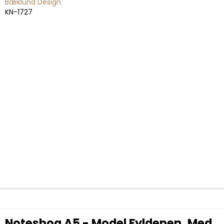
Bæklund Design
KN-1727
Notesbog A5 - Model Fyldepen, Med