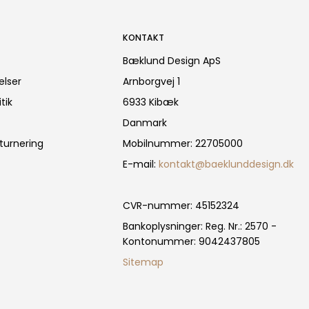
KONTAKT
Bæklund Design ApS
elser
Arnborgvej 1
tik
6933 Kibæk
Danmark
turnering
Mobilnummer
:
22705000
E-mail
:
kontakt@baeklunddesign.dk
CVR-nummer
:
45152324
Bankoplysninger
:
Reg. Nr.: 2570 -
Kontonummer: 9042437805
Sitemap