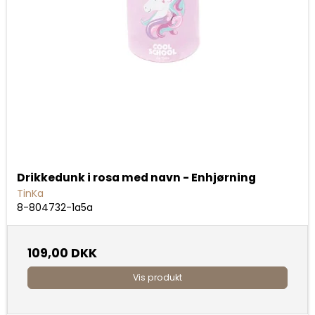
Drikkedunk i rosa med navn - Enhjørning
TinKa
8-804732-1a5a
109,00 DKK
Vis produkt