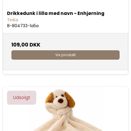
Drikkedunk i lilla med navn - Enhjørning
TinKa
8-804733-1a5a
109,00 DKK
Vis produkt
Udsolgt