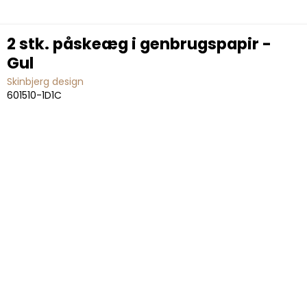
2 stk. påskeæg i genbrugspapir -
Gul
Skinbjerg design
601510-1D1C