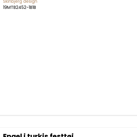
Skinbjerg design
19MTB2452-1B1B
Engel i turkis festtøj