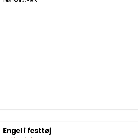
19MTB3407-1B1B
Engel i festtøj